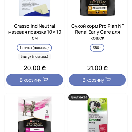
Grassolind Neutral
Сухой корм Pro Plan NF
мазевая повязка 10 × 10
Renal Early Care для
см
кошек
1 штука (повязка)
350 г
5 штук (повязок)
20.00 ₾
21.00 ₾
В корзину
В корзину
Предзаказ