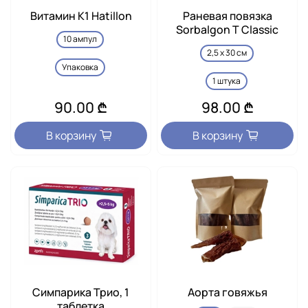
Витамин К1 Hatillon
Раневая повязка
Sorbalgon T Classic
10 ампул
2,5 x 30 см
Упаковка
1 штука
90.00 ₾
98.00 ₾
В корзину
В корзину
Симпарика Трио, 1
Аорта говяжья
таблетка