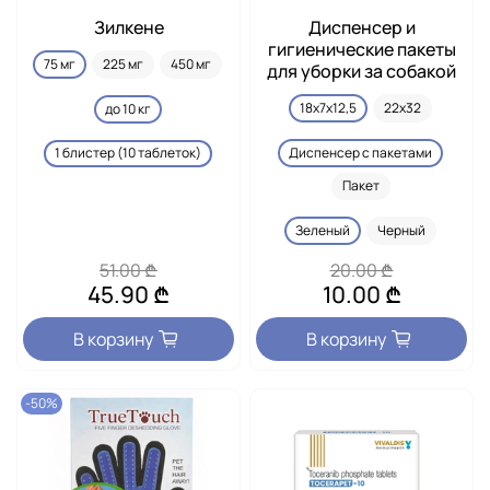
Зилкене
Диспенсер и
гигиенические пакеты
75 мг
225 мг
450 мг
для уборки за собакой
18x7x12,5
22x32
до 10 кг
Диспенсер с пакетами
1 блистер (10 таблеток)
Пакет
Зеленый
Черный
51.00 ₾
20.00 ₾
45.90 ₾
10.00 ₾
В корзину
В корзину
-50%