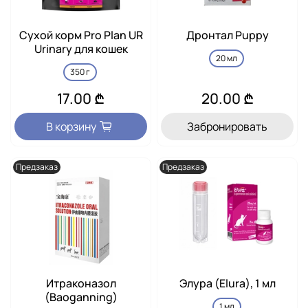
Сухой корм Pro Plan UR
Дронтал Puppy
Urinary для кошек
20 мл
350 г
17.00 ₾
20.00 ₾
В корзину
Забронировать
Предзаказ
Предзаказ
Итраконазол
Элура (Elura), 1 мл
(Baoganning)
1 мл