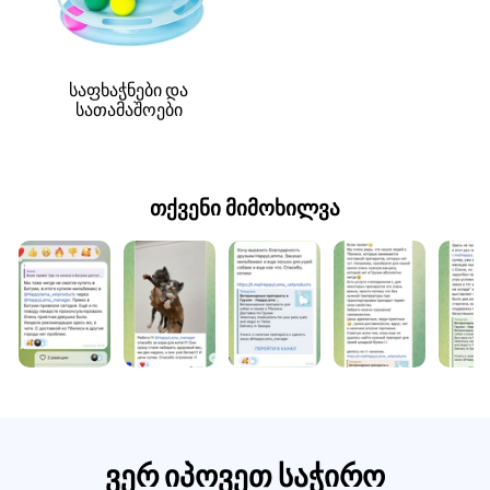
საფხაჭნები და
სათამაშოები
თქვენი მიმოხილვა
ვერ იპოვეთ საჭირო