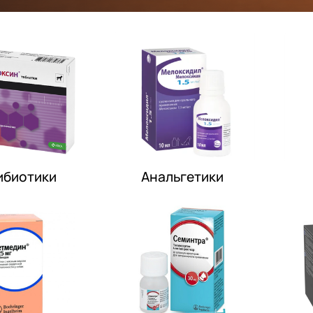
ибиотики
Анальгетики