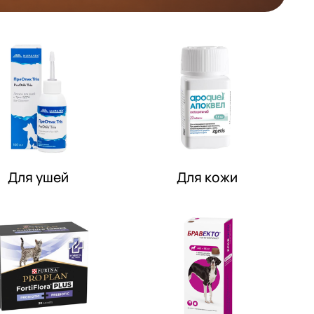
Для ушей
Для кожи