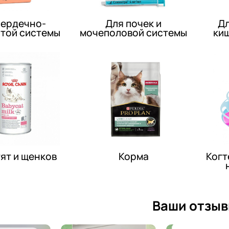
сердечно-
Для почек и
Дл
той системы
мочеполовой системы
ки
тят и щенков
Корма
Когт
Ваши отзы