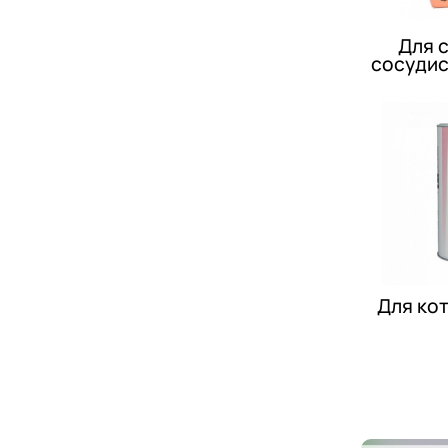
Для 
сосудис
Для ко