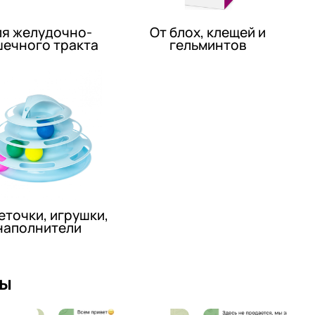
я желудочно-
От блох, клещей и
шечного тракта
гельминтов
еточки, игрушки,
наполнители
вы