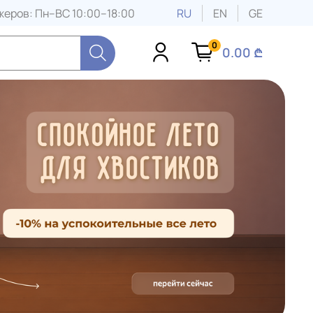
еров: Пн–ВС 10:00–18:00
RU
EN
GE
0
0.00 ₾