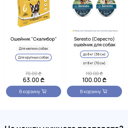
Ошейник "Скалибор"
Seresto (Сересто)
ошейник для собак
Для мелких собак
до 8 кг (38 см)
Для крупных собак
от 8 кг (70 см)
70.00 ₾
110.00 ₾
63.00 ₾
100.00 ₾
В корзину
В корзину