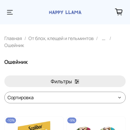
Главная
От блох, клещей и гельминтов
...
Ошейник
Ошейник
Фильтры
-10%
-9%