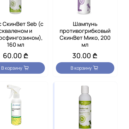
 СкинВет Seb (с
Шампунь
скваленом и
противогрибковый
осфингозином),
СкинВет Мико, 200
160 мл
мл
60.00 ₾
30.00 ₾
В корзину
В корзину