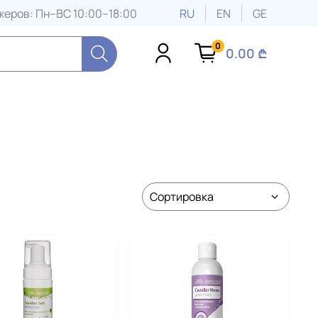
еров: Пн–ВС 10:00–18:00
RU
EN
GE
0
0.00 ₾