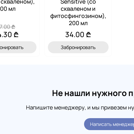
о скваленом),
Sensitive (со
00 мл
скваленом и
фитосфингозином),
200 мл
7.00 ₾
4.30 ₾
34.00 ₾
онировать
Забронировать
Не нашли нужного 
Напишите менеджеру, и мы привезем ну
Написать менедже