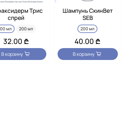
аксидерм Трис
Шампунь СкинВет
спрей
SEB
100 мл
200 мл
200 мл
32.00 ₾
40.00 ₾
В корзину
В корзину