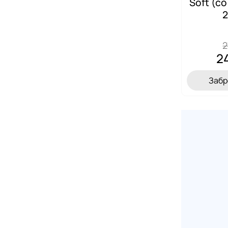
Soft (с
2
2
2
Забр