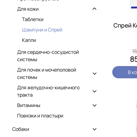
Для кожи
Таблетки
Спрей К
Шампуни и Спрей
Капли
1
Для сердечно-сосудистой
8
системы
Для почек и мочеполовой
В к
системы
Для желудочно-кишечного
тракта
Витамины
Повязки и пластыри
Собаки