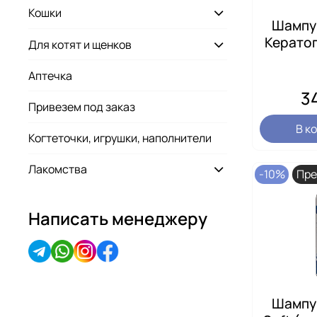
Кошки
Шампу
Кератоп
Для котят и щенков
Аптечка
3
Привезем под заказ
В к
Когтеточки, игрушки, наполнители
Лакомства
-10%
Пре
Написать менеджеру
Шампу