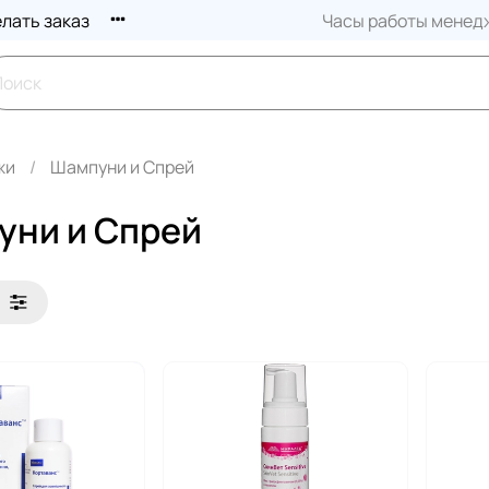
елать заказ
Часы работы менедж
жи
Шампуни и Спрей
уни и Спрей