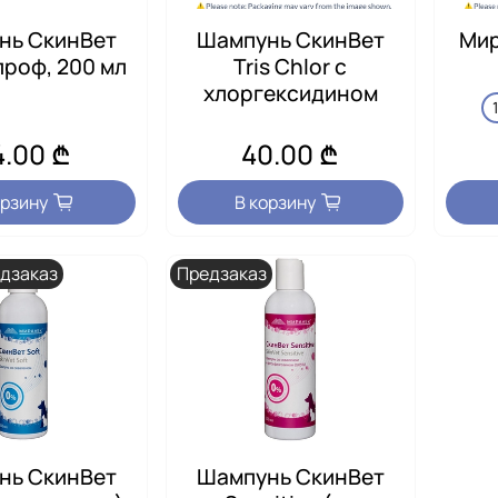
нь СкинВет
Шампунь СкинВет
Мир
роф, 200 мл
Tris Chlor с
хлоргексидином
4.00 ₾
40.00 ₾
орзину
В корзину
дзаказ
Предзаказ
нь СкинВет
Шампунь СкинВет