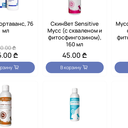
ортаванс, 76
СкинВет Sensitive
Мусс
мл
Мусс (с скваленом и
фитосфингозином),
фит
160 мл
50.00 ₾
5.00 ₾
45.00 ₾
орзину
В корзину