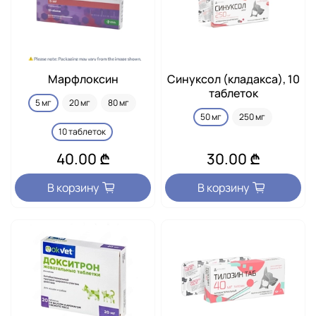
Марфлоксин
Синуксол (кладакса), 10
таблеток
5 мг
20 мг
80 мг
50 мг
250 мг
10 таблеток
40.00 ₾
30.00 ₾
В корзину
В корзину