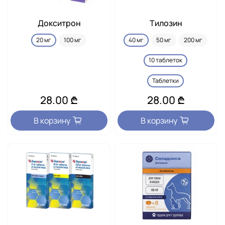
Докситрон
Тилозин
20 мг
100 мг
40 мг
50 мг
200 мг
10 таблеток
Таблетки
28.00 ₾
28.00 ₾
В корзину
В корзину