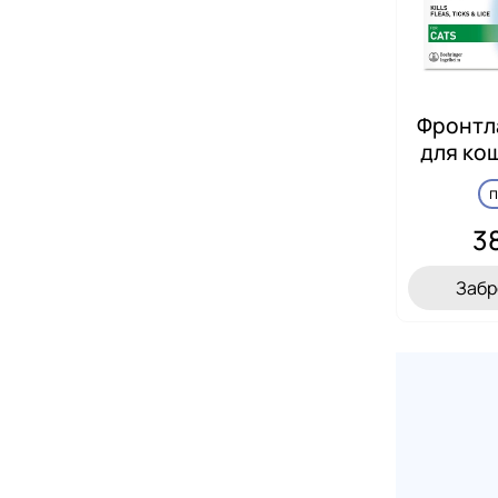
Фронтл
для ко
3
Забр