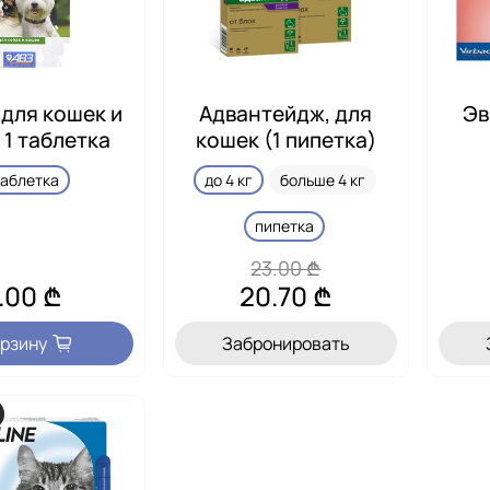
 для кошек и
Адвантейдж, для
Эв
 1 таблетка
кошек (1 пипетка)
таблетка
до 4 кг
больше 4 кг
пипетка
23.00 ₾
.00 ₾
20.70 ₾
орзину
Забронировать