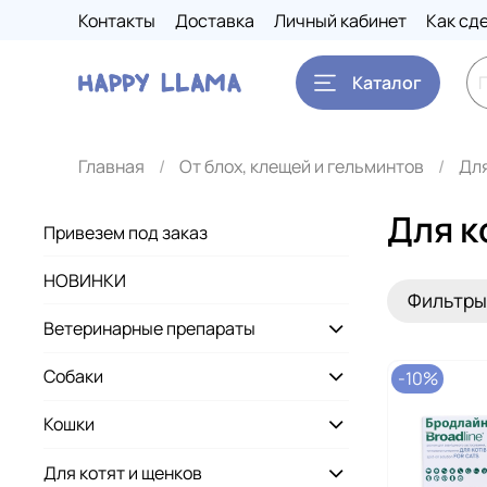
Контакты
Доставка
Личный кабинет
Как сд
Каталог
Главная
От блох, клещей и гельминтов
Дл
Для к
Привезем под заказ
НОВИНКИ
Фильтры
Ветеринарные препараты
Собаки
-10%
Кошки
Для котят и щенков