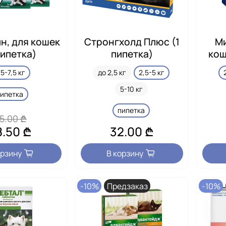
н, для кошек
Стронгхолд Плюс (1
Ми
пипетка)
пипетка)
кош
,5-7,5 кг
до 2,5 кг
2,5-5 кг
5-10 кг
пипетка
пипетка
5.00 ₾
8.50 ₾
32.00 ₾
орзину
В корзину
-10%
Предзаказ
-10%