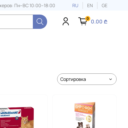
еров: Пн–ВС 10:00–18:00
RU
EN
GE
0
0.00 ₾