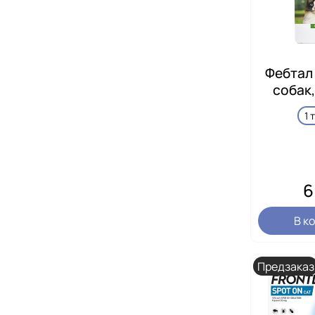
Фебтал
собак,
1 
6
В к
Предзаказ