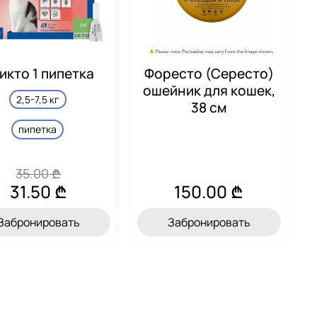
икто 1 пипетка
Форесто (Сересто)
ошейник для кошек,
2,5-7,5 кг
38 см
пипетка
35.00 ₾
31.50 ₾
150.00 ₾
Забронировать
Забронировать