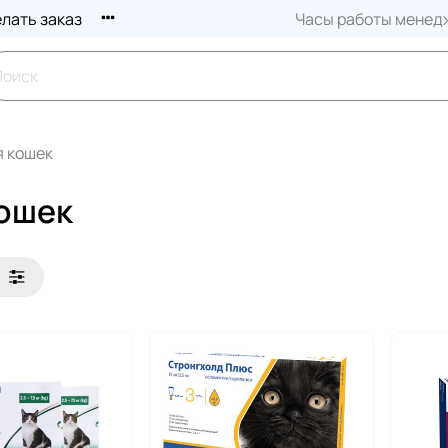
елать заказ
Часы работы менедж
я кошек
ошек