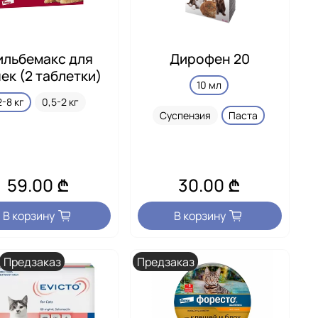
льбемакс для
Дирофен 20
ек (2 таблетки)
10 мл
2-8 кг
0,5-2 кг
Суспензия
Паста
59.00 ₾
30.00 ₾
В корзину
В корзину
Предзаказ
Предзаказ