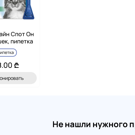
айн Спот Он
шек, пипетка
пипетка
8.00 ₾
онировать
Не нашли нужного 