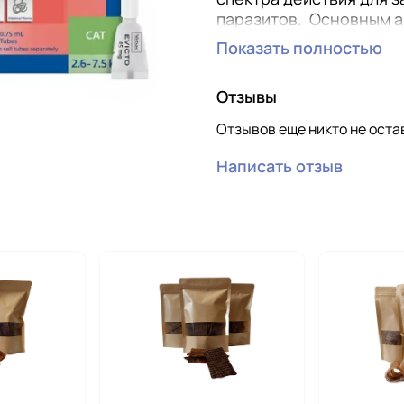
паразитов. Основным 
является
селамектин
,
Показать полностью
эффективность против 
паразитов.
Отзывы
Эвикто эффективно при
Отзывов еще никто не оста
лечения инфекций, выз
Написать отзыв
блохами,
ушными и подкожн
гельминтами (круг
дирофиляриями (с
Препарат наносится на
области холки животно