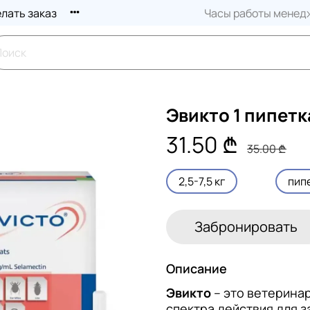
елать заказ
Часы работы менедж
Эвикто 1 пипетк
31.50 ₾
35.00 ₾
2,5-7,5 кг
пип
Забронировать
Описание
Эвикто
– это ветерина
спектра действия для 