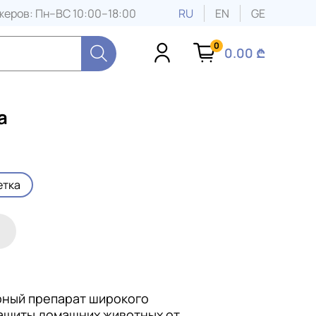
еров: Пн–ВС 10:00–18:00
RU
EN
GE
0
0.00 ₾
а
етка
рный препарат широкого
защиты домашних животных от