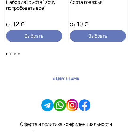
Набор лакомств "Хочу
Аорта говяжья
на 1 кг массы тела в сутки в течение 4–7 дней.
попробовать все"
12 ₾
10 ₾
От
От
Выбрать
Выбрать
Оферта и политика конфиденциальности