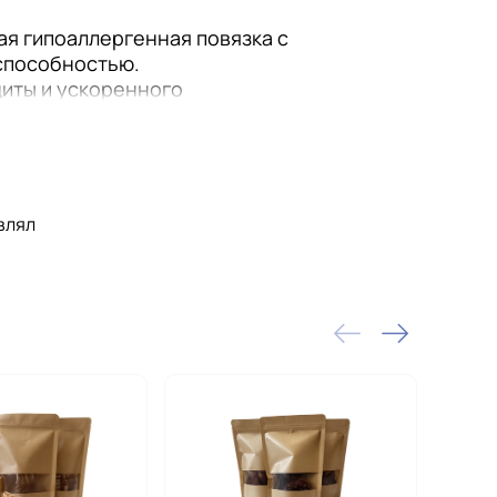
ая гипоаллергенная повязка с
способностью.
иты и ускоренного
твращает попадание
.
ллергенная
влял
ля быстрого заживления
и комфорт при ношении