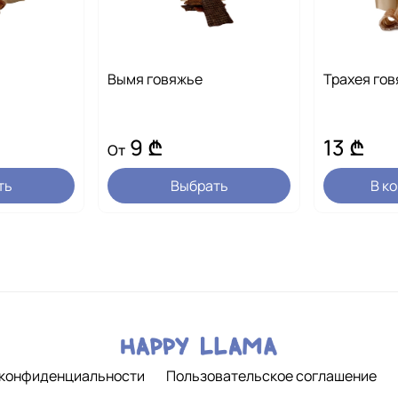
Применение:
Нанести на рану и зафи
назначению врача.
Важно:
Использовать т
Вымя говяжье
Трахея го
специалиста.
9 ₾
13 ₾
От
ть
Выбрать
В к
 конфиденциальности
Пользовательское соглашение