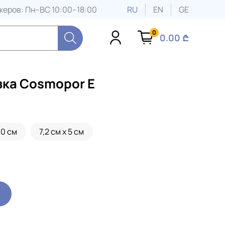
еров: Пн–ВС 10:00–18:00
RU
EN
GE
0
0.00 ₾
ка Cosmopor E
10 см
7,2 см x 5 см