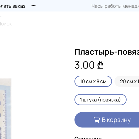
елать заказ
Часы работы менедж
Пластырь-повяз
3.00 ₾
10 см x 8 см
20 см x 
1 штука (повязка)
В корзину
Описание