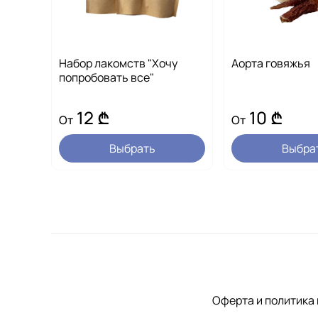
Набор лакомств "Хочу
Аорта говяжья
попробовать все"
12 ₾
10 ₾
От
От
Выбрать
Выбра
Оферта и политика