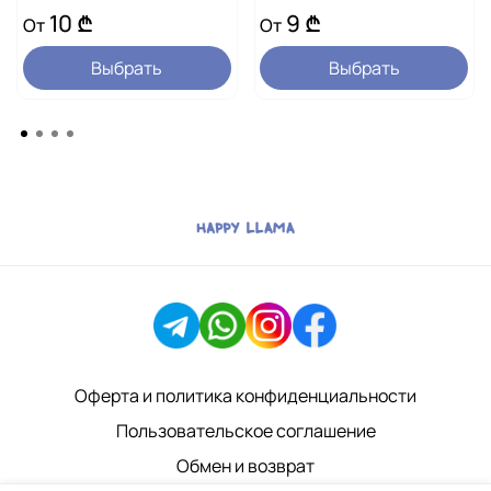
Хлоргексидина биглюконат — 4 %
10 ₾
9 ₾
От
От
Tris(гидроксиметил)аминометан (Tris buffer)
Выбрать
Выбрать
ЭДТА (этилендиаминтетрауксусная кислота)
Очищенная вода
Объём:
200 мл
Оферта и политика конфиденциальности
Пользовательское соглашение
Обмен и возврат