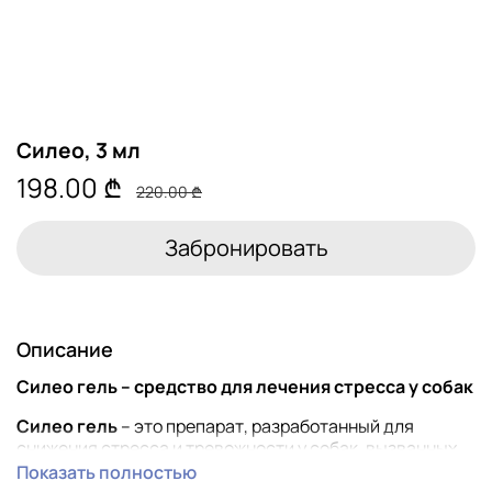
Силео, 3 мл
198.00 ₾
220.00 ₾
Забронировать
Описание
Силео гель – средство для лечения стресса у собак
Силео гель
– это препарат, разработанный для
снижения стресса и тревожности у собак, вызванных
различными ситуациями, такими как поездки, громкие
Показать полностью