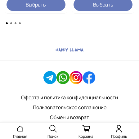
повторить прием через 2-4 часа, если стрессовая
Выбрать
Выбрать
ситуация продолжается.
Состав:
Активное вещество: дексмедетомидин
Вспомогательные компоненты
Противопоказания:
Не рекомендуется использовать
для щенков младше 16 недель, а также при
повышенной чувствительности к компонентам
препарата.
Важно!
Применение под контролем ветеринарного
врача, для корректировк дозировку и возможность
применения в зависимости от состояния животного.
Оферта и политика конфиденциальности
Пользовательское соглашение
Обмен и возврат
Главная
Поиск
Корзина
Профиль