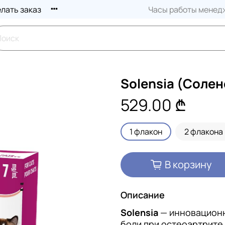
елать заказ
Часы работы менедж
Solensia (Солен
529.00 ₾
1 флакон
2 флакона
В корзину
Описание
Solensia
— инновационн
боли при остеоартрите