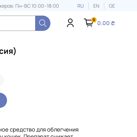
еров: Пн–ВС 10:00–18:00
RU
EN
GE
0
0.00 ₾
сия)
ое средство для облегчения
 у кошек. Препарат снижает